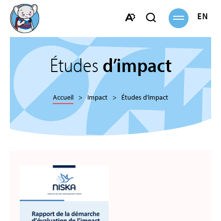
Ouvrir
ENGL
Ouvrir
la
navigation
la
Ouvrir
barre
la
de
barre
Études
d’impact
recherche
d'accessibilité.
Accueil
Impact
Études d’impact