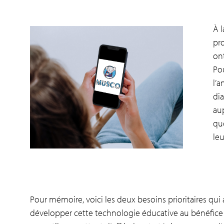
À l
pro
on
Pou
l’a
di
aup
quo
leu
Pour mémoire, voici les deux besoins prioritaires qui a
développer cette technologie éducative au bénéfice d