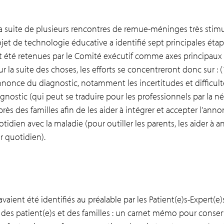
a suite de plusieurs rencontres de remue-méninges très stimula
jet de technologie éducative a identifié sept principales étap
t été retenues par le Comité exécutif comme axes principaux
r la suite des choses, les efforts se concentreront donc sur : 
nnonce du diagnostic, notamment les incertitudes et difficultés
agnostic (qui peut se traduire pour les professionnels par la
rès des familles afin de les aider à intégrer et accepter l’anno
tidien avec la maladie (pour outiller les parents, les aider à ant
r quotidien).
vaient été identifiés au préalable par les Patient(e)s-Expert(e)
es patient(e)s et des familles : un carnet mémo pour conserv