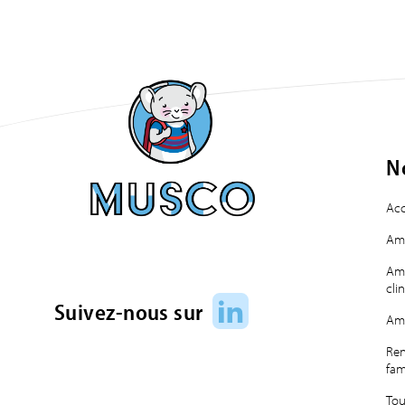
N
Acc
Amé
Amé
cli
LinkedIn
Suivez-nous sur
Am
Ren
fam
Tou