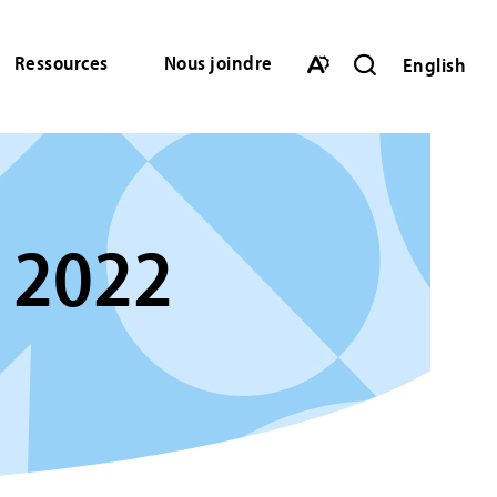
Ressources
Nous joindre
English
Ouvrir
la
Ouvrir
barre
la
de
barre
recherche
d'accessibilité.
 2022