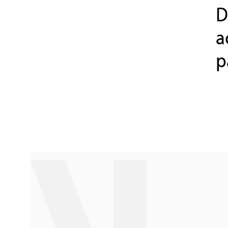
D
a
p