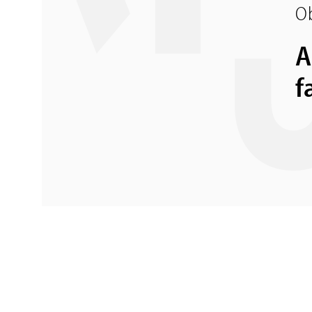
Ob
A
f