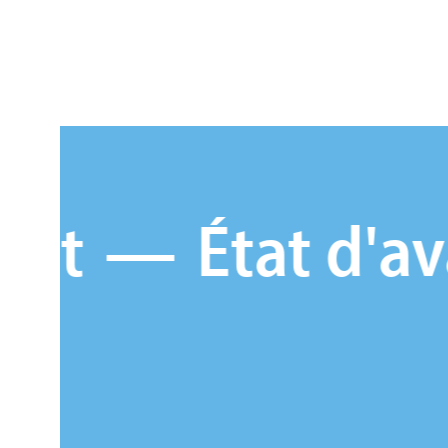
État
d'avancement
t
État d'ava