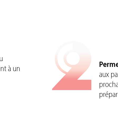
2
du
Perme
ent à un
aux pa
procha
prépar