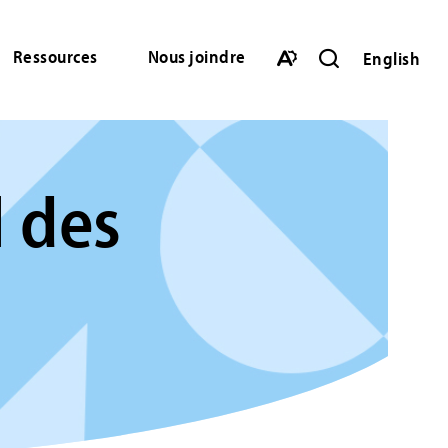
Ressources
Nous joindre
English
Ouvrir
la
Ouvrir
barre
la
de
barre
recherche
d'accessibilité.
l des