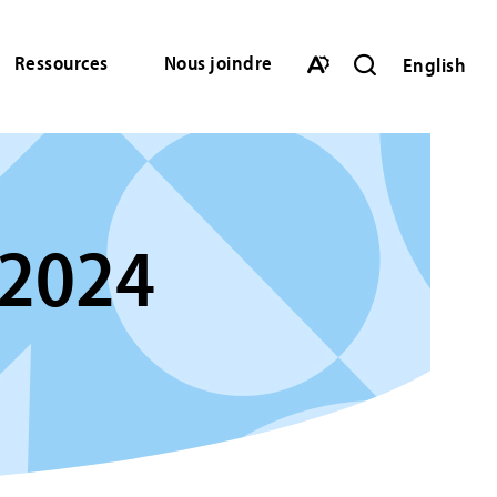
Ressources
Nous joindre
English
Ouvrir
la
Ouvrir
barre
la
de
barre
recherche
d'accessibilité.
 2024