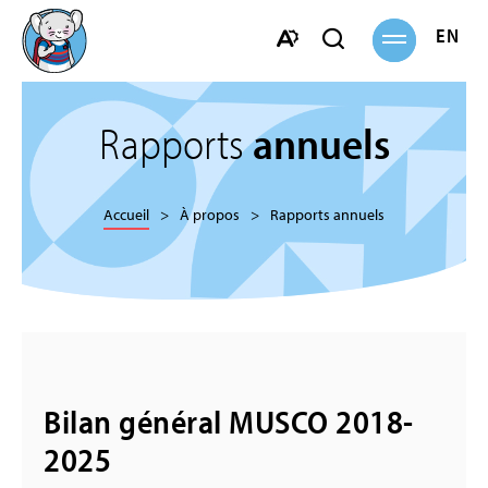
Ouvrir
ENGL
Ouvrir
la
navigation
la
Ouvrir
barre
la
de
barre
Rapports
annuels
recherche
d'accessibilité.
Accueil
À propos
Rapports annuels
Bilan général MUSCO 2018-
2025