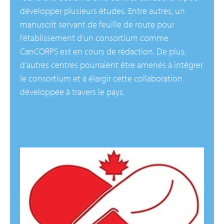
développer plusieurs études. Entre autres, un
manuscrit servant de feuille de route pour
l’établissement d’un consortium comme
CanCORPS est en cours de rédaction. De plus,
d’autres centres pourraient être amenés à intégrer
le consortium et à élargir cette collaboration
développée à travers le pays.