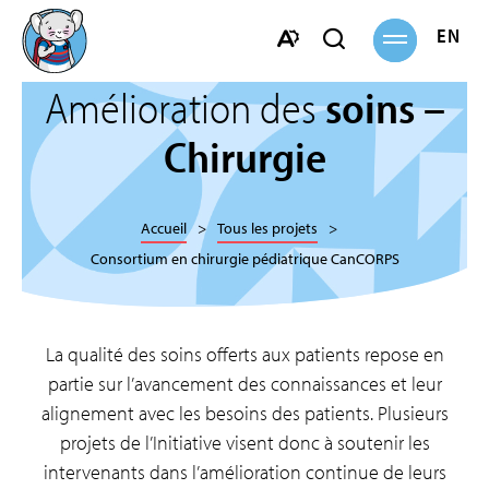
Ouvrir
ENGL
Ouvrir
la
navigation
la
Ouvrir
barre
la
Amélioration des
soins –
de
barre
recherche
Chirurgie
d'accessibilité.
Accueil
Tous les projets
Consortium en chirurgie pédiatrique CanCORPS
La qualité des soins offerts aux patients repose en
partie sur l’avancement des connaissances et leur
alignement avec les besoins des patients. Plusieurs
projets de l’Initiative visent donc à soutenir les
intervenants dans l’amélioration continue de leurs