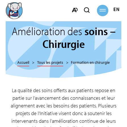
Ouvrir
ENGL
Ouvrir
la
navigation
la
Ouvrir
barre
la
Amélioration des
soins –
de
barre
recherche
d'accessibilité.
Chirurgie
Accueil
Tous les projets
Formation en chirurgie
La qualité des soins offerts aux patients repose en
partie sur l’avancement des connaissances et leur
alignement avec les besoins des patients. Plusieurs
projets de l’Initiative visent donc à soutenir les
intervenants dans l’amélioration continue de leurs