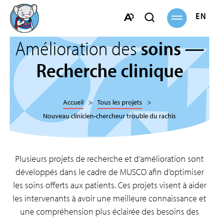
Ouvrir
ENGL
Ouvrir
la
navigation
la
Ouvrir
barre
la
Amélioration des
soins —
de
barre
recherche
Recherche clinique
d'accessibilité.
Accueil
Tous les projets
Nouveau clinicien-chercheur trouble du rachis
Plusieurs projets de recherche et d’amélioration sont
développés dans le cadre de MUSCO afin d’optimiser
les soins offerts aux patients. Ces projets visent à aider
les intervenants à avoir une meilleure connaissance et
une compréhension plus éclairée des besoins des