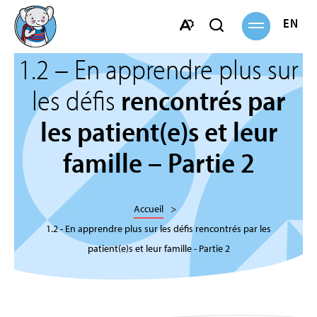
Ouvrir
ENGL
Ouvrir
la
navigation
la
Ouvrir
barre
1.2 – En apprendre plus sur
la
de
barre
les défis
rencontrés par
recherche
d'accessibilité.
les patient(e)s et leur
famille – Partie 2
Accueil
1.2 - En apprendre plus sur les défis rencontrés par les
patient(e)s et leur famille - Partie 2