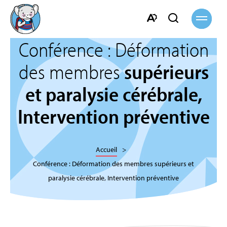
Ouvrir
Ouvrir
la
navigati
la
Ouvrir
barre
Conférence : Déformation
la
de
barre
des membres
supérieurs
recherche
d'accessibilité.
et paralysie cérébrale,
Intervention préventive
Accueil
Conférence : Déformation des membres supérieurs et
paralysie cérébrale, Intervention préventive