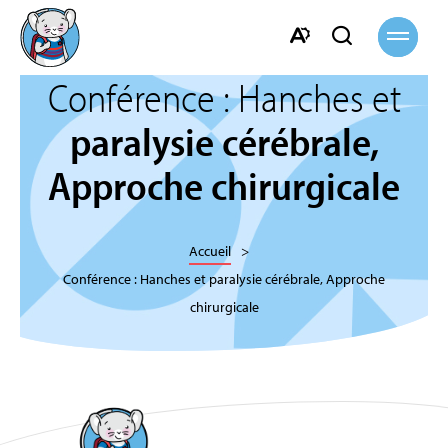
Ouvrir
Ouvrir
la
navigati
la
Ouvrir
barre
Conférence : Hanches et
la
de
barre
paralysie cérébrale,
recherche
d'accessibilité.
Approche chirurgicale
Accueil
Conférence : Hanches et paralysie cérébrale, Approche
chirurgicale