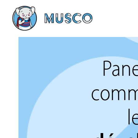
Pane
comme
l