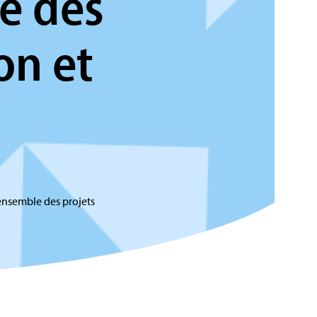
e des
on et
ensemble des projets