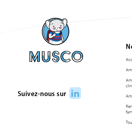
N
Acc
Amé
Amé
cli
LinkedIn
Suivez-nous sur
Am
Ren
fam
Tou