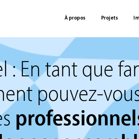
À propos
Projets
Im
l : En tant que fam
nt pouvez-vous
es
professionnel