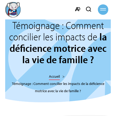
Ouvrir
Ouvrir
la
navigati
la
Ouvrir
barre
Témoignage : Comment
la
de
barre
concilier les impacts de
la
recherche
d'accessibilité.
déficience motrice avec
la vie de famille ?
Accueil
Témoignage : Comment concilier les impacts de la déficience
motrice avec la vie de famille ?